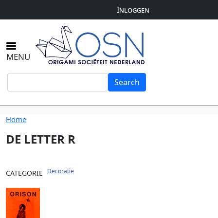
User
Overslaan en naar de inhoud gaan
Inloggen
account
menu
MENU
Search
Search
Home
DE LETTER R
Decoratie
CATEGORIE