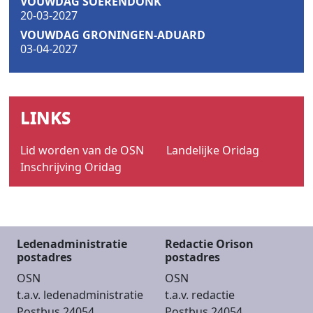
VOUWDAG SOERENDONK
20-03-2027
VOUWDAG GRONINGEN-ADUARD
03-04-2027
LINKS
Lid worden van de OSN
Landelijke Oridag
Inschrijving Oridag
Ledenadministratie
Redactie Orison
postadres
postadres
OSN
OSN
t.a.v. ledenadministratie
t.a.v. redactie
Postbus 24054
Postbus 24054