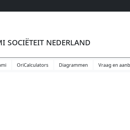
User
account
menu
i Sociëteit Nederland
ami
OriCalculators
Diagrammen
Vraag en aan