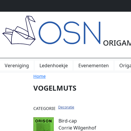
Overslaan en naar de inhoud gaan
Origam
Vereniging
Ledenhoekje
Evenementen
Orig
Home
VOGELMUTS
Decoratie
CATEGORIE
Bird-cap
Corrie Wilgenhof